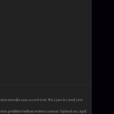
 interdite sans accord écrit. Mis à jour le 1 Avril 2019
n prohibited without written consent. Updated on 1 April